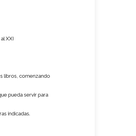
)
 al XXI
os libros, comenzando
que pueda servir para
ras indicadas.