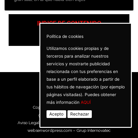
INDICE DE CONTENIDO
Política de cookies
Utilizamos cookies propias y de
terceros para analizar nuestros
servicios y mostrarte publicidad
relacionada con tus preferencias en
base a un perfil elaborado a partir de
tus hábitos de navegación (por ejemplo
páginas visitadas). Puedes obtener
más información
AQUÍ
Copyright © 2021 Neotrotskysmo.com
Acepto
Rechazar
generales@neotrotskysmo.com
Aviso Legal
–
Políticas de privacidad
– Sitio creado por
websenwordpress.com
–
Grup Internovatec