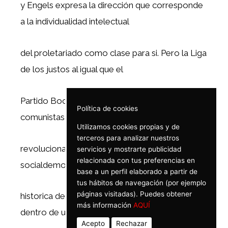
y Engels expresa la dirección que corresponde
a la individualidad intelectual
del proletariado como clase para si. Pero la Liga
de los justos al igual que el
Partido Bochevique, no son el partido
Política de cookies
comunistas sino partidos obreros
Utilizamos cookies propias y de
terceros para analizar nuestros
revolucionarios, en tanto que la
servicios y mostrarte publicidad
relacionada con tus preferencias en
socialdemocracia representa la continuidad
base a un perfil elaborado a partir de
tus hábitos de navegación (por ejemplo
páginas visitadas). Puedes obtener
historica del partido obrero revolucionario
más información
AQUÍ
dentro de una fase reformista del
Acepto
Rechazar