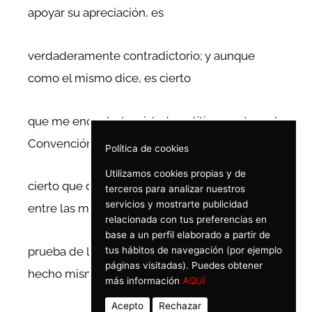
apoyar su apreciación, es
verdaderamente contradictorio; y aunque
como el mismo dice, es cierto
que me encontraba aislado políticamente en la
Convención, no es menos
Política de cookies
Utilizamos cookies propias y de
cierto que disponia de una amplia audiencia
terceros para analizar nuestros
servicios y mostrarte publicidad
entre las masas populares. La
relacionada con tus preferencias en
base a un perfil elaborado a partir de
tus hábitos de navegación (por ejemplo
prueba de la audiencia que tenia, esta en el
páginas visitadas). Puedes obtener
hecho mismo de que al ser
más información
AQUÍ
Acepto
Rechazar