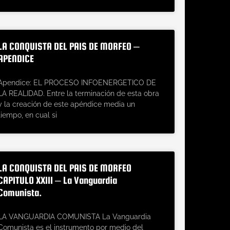
LA CONQUISTA DEL PAIS DE MORFEO –
APENDICE
Apendice: EL PROCESO INFOENERGETICO DE
LA REALIDAD. Entre la terminación de esta obra
y la creación de este apéndice media un
tiempo, en cual si
LA CONQUISTA DEL PAIS DE MORFEO
CAPITULO XXIII – La Vanguardia
Comunista.
LA VANGUARDIA COMUNISTA La Vanguardia
Comunista es el instrumento por medio del