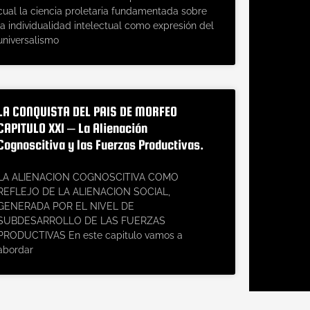
cual la ciencia proletaria fundamentada sobre
la individualidad intelectual como expresión del
universalismo
LA CONQUISTA DEL PAIS DE MORFEO
CAPITULO XXI – La Alienación
Cognoscitiva y las Fuerzas Productivas.
LA ALIENACION COGNOSCITIVA COMO
REFLEJO DE LA ALIENACION SOCIAL,
GENERADA POR EL NIVEL DE
SUBDESARROLLO DE LAS FUERZAS
PRODUCTIVAS En este capitulo vamos a
abordar