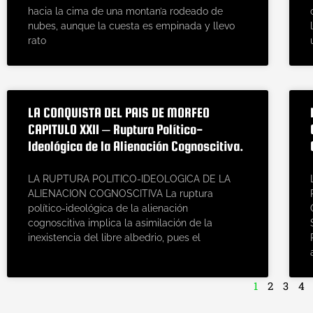
hacia la cima de una montan’a rodeado de
nubes, aunque la cuesta es empinada y llevo
rato
LA CONQUISTA DEL PAIS DE MORFEO
CAPITULO XXII – Ruptura Político-
Ideológica de la Alienación Cognoscitiva.
LA RUPTURA POLITICO-IDEOLOGICA DE LA
ALIENACION COGNOSCITIVA La ruptura
político-ideológica de la alienación
cognoscitiva implica la asimilación de la
inexistencia del libre albedrio, pues el
1
2
3
4