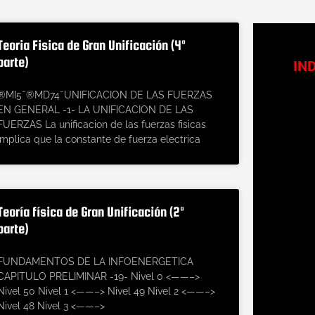
ge
Teoria Fisica de Gran Unificación (4ª
parte)
IN
®MI5¯®MD74¯UNIFICACION DE LAS FUERZAS
EN GENERAL -1- LA UNIFICACION DE LAS
FUERZAS La unificacion de las fuerzas fisicas
implica que la constante de fuerza electrica
Teoría física de Gran Unificación (2ª
parte)
FUNDAMENTOS DE LA INFOENERGETICA
CAPITULO PRELIMINAR -19- Nivel 0 <——–>
Nivel 50 Nivel 1 <——–> Nivel 49 Nivel 2 <——–>
Nivel 48 Nivel 3 <——–>