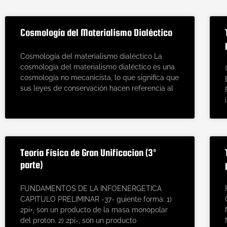
Page
Page
Page
Pa
Cosmología del Materialismo Dialéctico
Cosmología del materialismo dialéctico La
cosmología del materialismo dialéctico es una
cosmología no mecanicista, lo que significa que
sus leyes de conservación hacen referencia al
Teoría Física de Gran Unificacion (3ª
parte)
FUNDAMENTOS DE LA INFOENERGETICA
CAPITULO PRELIMINAR -37- guiente forma: 1)
2pi+, son un producto de la masa monopolar
del proton. 2) 2pi-, son un producto